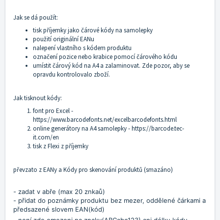
Jak se dá použít:
tisk příjemky jako čárové kódy na samolepky
použití originální EANu
nalepení vlastního s kódem produktu
označení pozice nebo krabice pomocí čárového kódu
umístit čárový kód na A4 a zalaminovat. Zde pozor, aby se
opravdu kontrolovalo zboží.
Jak tisknout kódy:
font pro Excel -
https://www.barcodefonts.net/excelbarcodefonts.html
online generátory na A4 samolepky -
https://barcode.tec-
it.com/en
tisk z Flexi z příjemky
převzato z EANy a Kódy pro skenování produktů (smazáno)
- zadat v abře (max 20 znkaů)
- přidat do poznámky produktu bez mezer, oddělené čárkami a
předsazené slovem EAN(kód)