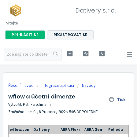
Dativery s.r.o.
Vítejte
PŘIHLÁSIT SE
REGISTROVAT SE
Řešení – úvod
Integrace aplikací
Návody
wflow a účetní dimenze
Tisk
Vytvořil: Petr Ferschmann
Změněno dne: Čt, 8 Prosinec, 2022 v 5:05 ODPOLEDNE
wflow.com
Dativery
ABRA Flexi
ABRA Gen
Pohoda