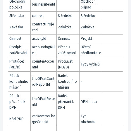
Obchodní
Obchodní
businessitemId
položka
případ
Středisko
centreId
Středisko
Středisko
contractProje
Zakázka
Zakázka
Zakázka
ctId
Činnost
activityId
Činnost
Projekt
Předpis
accountingRul
Předpis
Účetní
zaúčtování
eId
zaúčtování
předkontace
Protiúčet
counterAccou
Protiúčet
Typy výdajů
(MD/D)
ntId
(MD/D)
Řádek
Řádek
lineOfVatCont
kontrolního
kontrolního
-
rolReportId
hlášení
hlášení
Řádek
Řádek
lineOfVatRetur
přiznání k
přiznání k
DPH index
nId
DPH
DPH
vatReverseCha
Typ
Kód PDP
rgeCodeId
obchodu