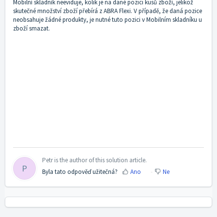
Mobilní skladník neeviduje, kolik je na dané pozici kusů zboží, jelikož
skutečné množství zboží přebírá z ABRA Flexi. V případě, že daná pozice
neobsahuje žádné produkty, je nutné tuto pozici v Mobilním skladníku u
zboží smazat.
Petr is the author of this solution article.
P
Byla tato odpověď užitečná?
Ano
Ne