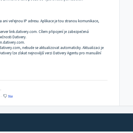
a ani veřejnou IP adresu. Aplikace je tou stranou komunikace,
server
link.dativery.com
. Cílem připojení je zabezpečená
ečnosti Dativery.
n.dativery.com
.
dativery.com
, nebude se aktualizovat automaticky. Aktualizaci je
tivery lze získat
nejnovější verzi Dativery Agentu
pro manuální
.
Ne