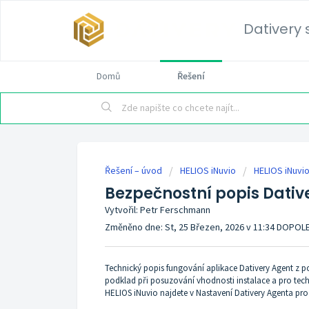
Dativery s
Domů
Řešení
Řešení – úvod
HELIOS iNuvio
HELIOS iNuvi
Bezpečnostní popis Dativ
Vytvořil: Petr Ferschmann
Změněno dne: St, 25 Březen, 2026 v 11:34 DOPOL
Technický popis fungování aplikace Dativery Agent z p
podklad při posuzování vhodnosti instalace a pro techn
HELIOS iNuvio najdete v
Nastavení Dativery Agenta pro