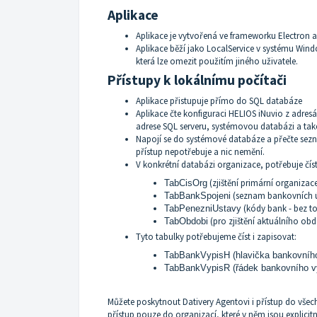
Aplikace
Aplikace je vytvořená ve frameworku
Electron
a
Aplikace běží jako
LocalService
v systému Wind
která lze omezit použitím jiného uživatele.
Přístupy k lokálnímu počítači
Aplikace přistupuje přímo do SQL databáze
Aplikace čte konfiguraci HELIOS iNuvio z adresá
adrese SQL serveru, systémovou databázi a tak
Napojí se do systémové databáze a přečte sez
přístup nepotřebuje a nic nemění.
V konkrétní databázi organizace, potřebuje číst
(zjištění primární organiza
TabCisOrg
(seznam bankovních ú
TabBankSpojeni
(kódy bank - bez t
TabPenezniUstavy
(pro zjištění aktuálního obd
TabObdobi
Tyto tabulky potřebujeme číst i zapisovat:
TabBankVypisH (hlavička bankovního
TabBankVypisR (řádek bankovního v
Můžete poskytnout Dativery Agentovi i přístup do všec
přístup pouze do organizací, které v něm jsou explici