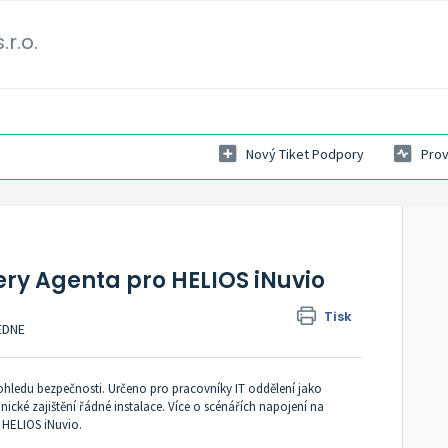
.r.o.
Nový Tiket Podpory
Prov
o
ery Agenta pro HELIOS iNuvio
Tisk
EDNE
ohledu bezpečnosti. Určeno pro pracovníky IT oddělení jako
ické zajištění řádné instalace. Více o scénářích napojení na
 HELIOS iNuvio
.