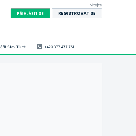
Vítejte
REGISTROVAT SE
PŘIHLÁSIT SE
ěřit Stav Tiketu
+420 377 477 761