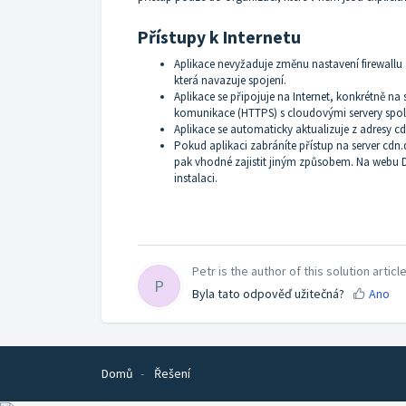
Přístupy k Internetu
Aplikace nevyžaduje změnu nastavení firewallu 
která navazuje spojení.
Aplikace se připojuje na Internet, konkrétně na 
komunikace (
HTTPS
) s cloudovými servery spol
Aplikace se automaticky aktualizuje z adresy
cd
Pokud aplikaci zabráníte přístup na server
cdn.
pak vhodné zajistit jiným způsobem. Na webu Da
instalaci.
Petr is the author of this solution article
P
Byla tato odpověď užitečná?
Ano
Domů
Řešení