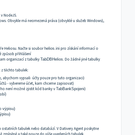
 v
NodeJS
.
ows. Obvykle má neomezená práva (obvyklé u služeb Windows),
ře Heliosu. Načte si soubor
pro získání informací o
helios.ini
é způsob přihlášení
nam organizací z tabulky
. Do žádné jiné tabulky
TabDBHelios
 z těchto tabulek:
ce, abychom vypsali účty pouze pro tuto organizaci)
čtů - vybereme účet, kam chceme zapisovat)
oho není možné zjistit kód banky v
)
TabBankSpojeni
obí)
 výpisu)
ýpisu)
h ostatních tabulek nebo databází. V Dativery Agent poskytne
tně zmíněné a také pouze do výše uvedených tabulek.